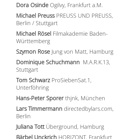
Dora Osinde
Ogilvy, Frankfurt a.M.
Michael Preuss
PREUSS UND PREUSS,
Berlin / Stuttgart
Michael Rösel
Filmakademie Baden-
Württemberg
Szymon Rose
Jung von Matt, Hamburg
Dominique Schuchmann
M.A.R.K.13,
Stuttgart
Tom Schwarz
ProSiebenSat.1,
Unterföhring
Hans-Peter Sporer
thjnk, München
Lars Timmermann
directedbylars.com,
Berlin
Juliana Tott
Überground, Hamburg
Bärbel Unckrich
HORIZONT, Frankfurt