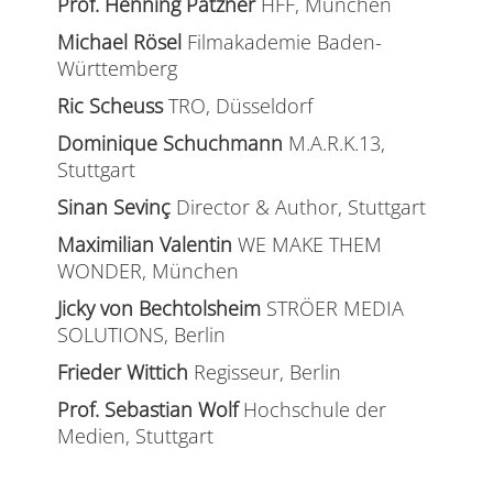
Prof. Henning Patzner
HFF, München
Michael Rösel
Filmakademie Baden-
Württemberg
Ric Scheuss
TRO, Düsseldorf
Dominique Schuchmann
M.A.R.K.13,
Stuttgart
Sinan Sevinç
Director & Author, Stuttgart
Maximilian Valentin
WE MAKE THEM
WONDER, München
Jicky von Bechtolsheim
STRÖER MEDIA
SOLUTIONS, Berlin
Frieder Wittich
Regisseur, Berlin
Prof. Sebastian Wolf
Hochschule der
Medien, Stuttgart