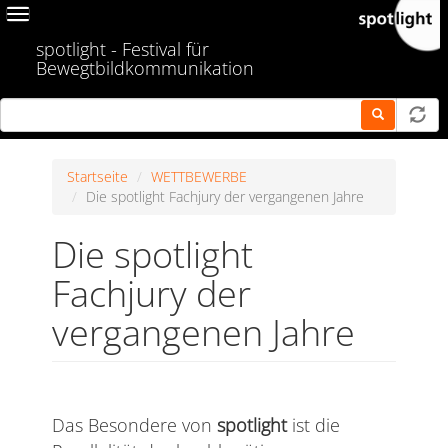
Skip
Toggle
to
navigation
spotlight - Festival für
main
Bewegtbildkommunikation
content
Startseite
WETTBEWERBE
Die spotlight Fachjury der vergangenen Jahre
Die spotlight
Fachjury der
vergangenen Jahre
Das Besondere von
spotlight
ist die