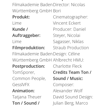
Filmakademie Baden
Director: Nicolas
Württemberg GmbH
Bori
Produkt:
Cinematographer:
Lime
Vincent Eckert
Kunde /
Producer: Daniel
Auftraggeber:
Steyer, Nicolai
Lime
Sagasser, Niklas
Filmproduktion:
Straub Production
Filmakademie Baden
Design: Céline
Württemberg GmbH
Ahlbrecht HMU:
Postproduction:
Charlotte Fleck
TomSporer,
Credits Team Ton /
Common People,
Sound / Music:
GesslVFX
Composer:
Animation:
Alexander Wolf
Tatjana Theuer
David Sound Design:
Ton / Sound /
Julian Berg, Marco