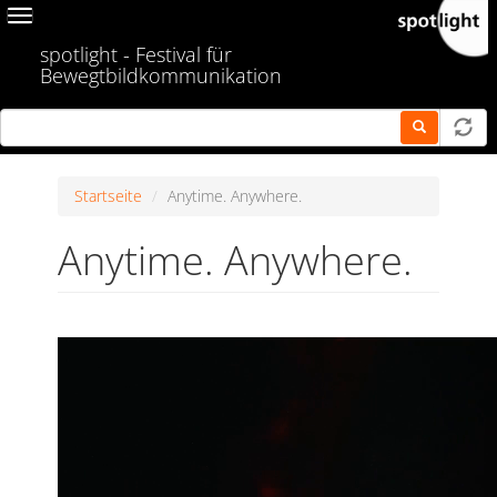
Skip
Toggle
to
navigation
spotlight - Festival für
main
Bewegtbildkommunikation
content
Startseite
Anytime. Anywhere.
Anytime. Anywhere.