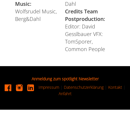
Music:
Dahl
Wolfsrudel Music,
Credits Team
Berg&Dahl
Postproduction:
Editor: David
Gesslbauer VFX:
TomSporer,
Common People
Anmeldung zum spotlight Newsletter
Impressum
|
Datenschutzerklärung
|
Kontakt
|
Anfahrt