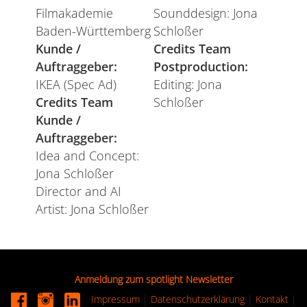
Filmakademie
Sounddesign: Jona
Baden-Württemberg
Schloßer
Kunde /
Credits Team
Auftraggeber:
Postproduction:
IKEA (Spec Ad)
Editing: Jona
Credits Team
Schloßer
Kunde /
Auftraggeber:
Idea and Concept:
Jona Schloßer
Director and AI
Artist: Jona Schloßer
Anmeldung zum spotlight Newsletter
Impressum
|
Datenschutzerklärung
|
Kontakt
|