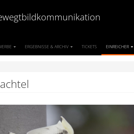
r Bewegtbildkommunikation
WERBE
ERGEBNISSE & ARCHIV
TICKETS
EINREICHER
pachtel