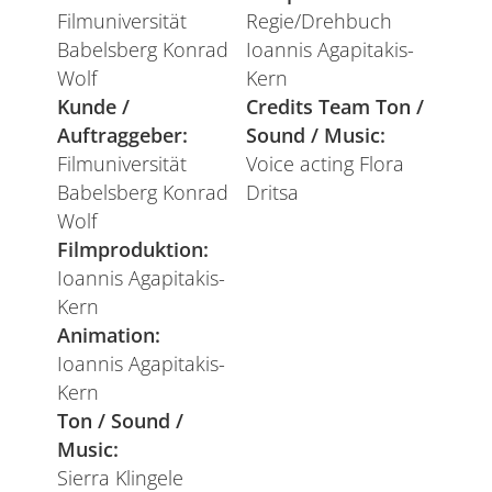
Filmuniversität
Regie/Drehbuch
Babelsberg Konrad
Ioannis Agapitakis-
Wolf
Kern
Kunde /
Credits Team Ton /
Auftraggeber:
Sound / Music:
Filmuniversität
Voice acting Flora
Babelsberg Konrad
Dritsa
Wolf
Filmproduktion:
Ioannis Agapitakis-
Kern
Animation:
Ioannis Agapitakis-
Kern
Ton / Sound /
Music:
Sierra Klingele