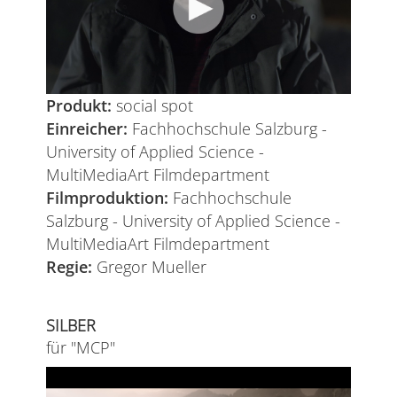
Produkt:
social spot
Einreicher:
Fachhochschule Salzburg -
University of Applied Science -
MultiMediaArt Filmdepartment
Filmproduktion:
Fachhochschule
Salzburg - University of Applied Science -
MultiMediaArt Filmdepartment
Regie:
Gregor Mueller
SILBER
für "MCP"