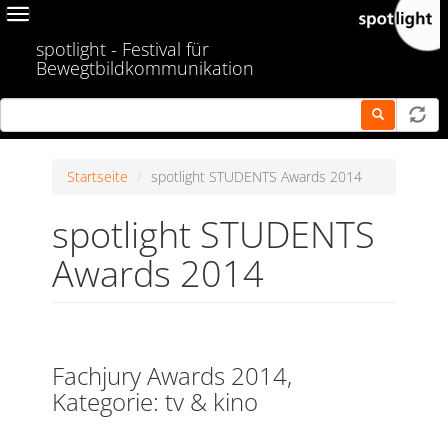
Skip
Toggle
to
navigation
spotlight - Festival für
main
Bewegtbildkommunikation
content
Startseite
spotlight STUDENTS Awards 2014
spotlight STUDENTS
Awards 2014
Fachjury Awards 2014,
Kategorie: tv & kino