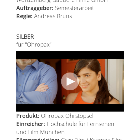
Auftraggeber:
Semesterarbeit
Regie:
Andreas Bruns
SILBER
für "Ohropax"
Produkt:
Ohropax Ohrstöpsel
Einreicher:
Hochschule für Fernsehen
und Film München