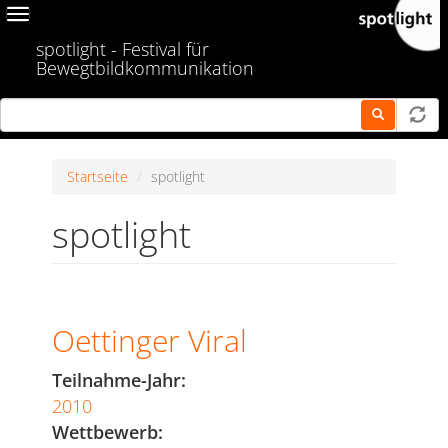
Skip
Toggle
to
navigation
spotlight - Festival für
main
Bewegtbildkommunikation
content
Startseite
spotlight
spotlight
Oettinger Viral
Teilnahme-Jahr:
2010
Wettbewerb: