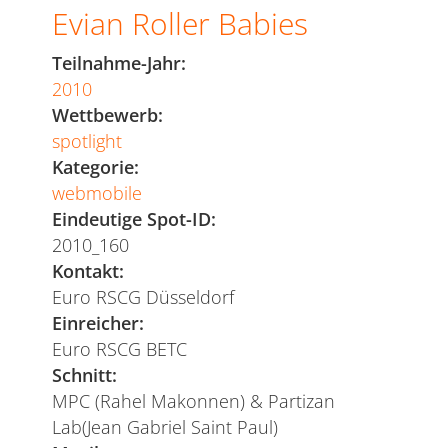
Evian Roller Babies
vom
Eis:
Teilnahme-Jahr:
Wenn
2010
es
Wettbewerb:
mal
spotlight
kracht.
Kategorie:
webmobile
Eindeutige Spot-ID:
2010_160
Kontakt:
Euro RSCG Düsseldorf
Einreicher:
Euro RSCG BETC
Schnitt:
MPC (Rahel Makonnen) & Partizan
Lab(Jean Gabriel Saint Paul)