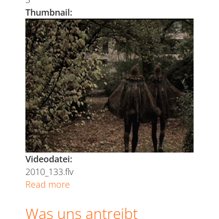
Thumbnail:
Videodatei:
2010_133.flv
Read more
about
Natur
Was uns antreibt
-