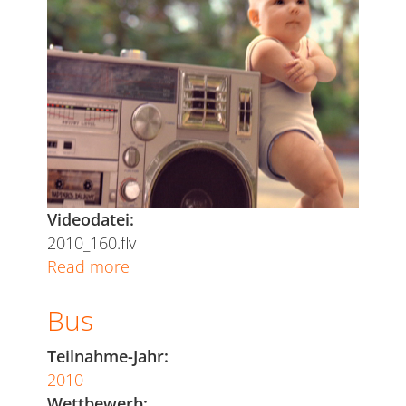
Videodatei:
2010_160.flv
Read more
about
Evian
Bus
Roller
Babies
Teilnahme-Jahr:
2010
Wettbewerb: