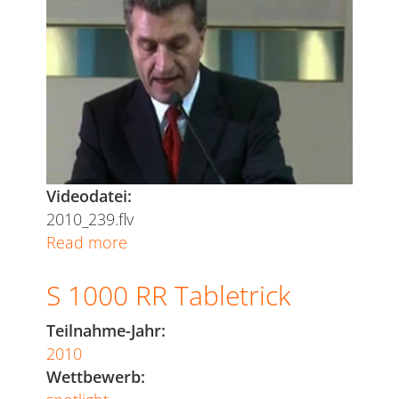
Videodatei:
2010_239.flv
Read more
about
Oettinger
S 1000 RR Tabletrick
Viral
Teilnahme-Jahr:
2010
Wettbewerb: