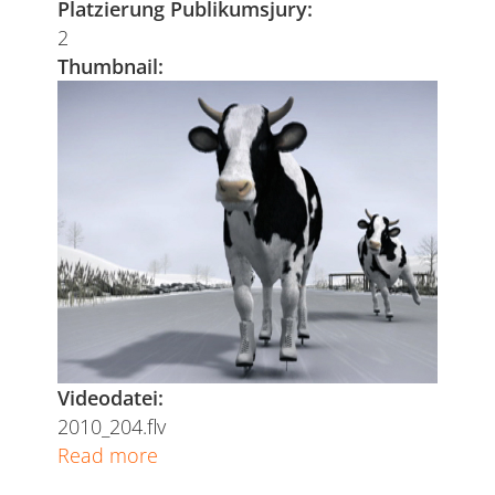
Platzierung Publikumsjury:
2
Thumbnail:
Videodatei:
2010_204.flv
Read more
about
Kuh