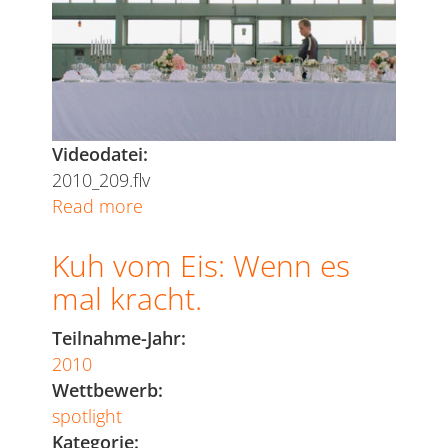
Videodatei:
2010_209.flv
Read more
about
S
Kuh vom Eis: Wenn es
1000
RR
mal kracht.
Tabletrick
Teilnahme-Jahr:
2010
Wettbewerb:
spotlight
Kategorie: