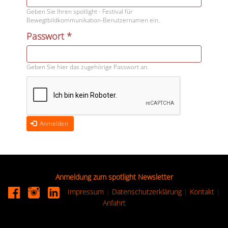
Geben Sie Ihren spotlight - Festival für
Bewegtbildkommunikation-Benutzernamen ein.
Passwort
*
Geben Sie hier das zugehörige Passwort an.
Anmelden
Anmeldung zum spotlight Newsletter
Impressum
|
Datenschutzerklärung
|
Kontakt
|
Anfahrt