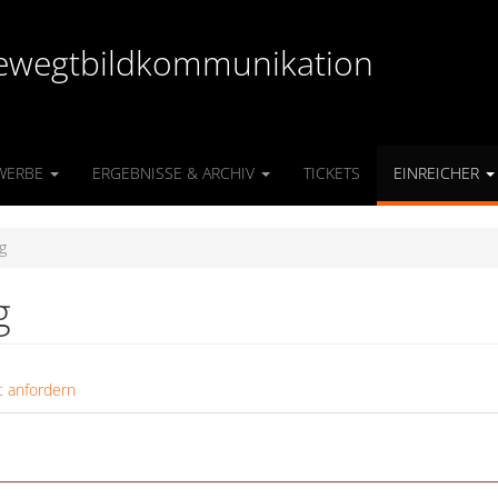
r Bewegtbildkommunikation
WERBE
ERGEBNISSE & ARCHIV
TICKETS
EINREICHER
ng
g
 anfordern