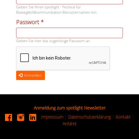
Geben Sie Ihren spotlight - Festival für
Bewegtbildkommunikation-Benutzernamen ein.
Passwort
*
Geben Sie hier das zugehörige Passwort an.
Anmelden
Anmeldung zum spotlight Newsletter
Impressum
|
Datenschutzerklärung
|
Kontakt
|
Anfahrt